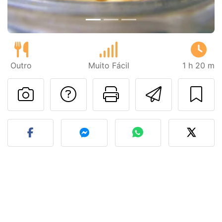
Outro
Muito Fácil
1 h 20 m
Falar com o autor d
Imprima esta
Enviar 
Fez esta receita? Compart