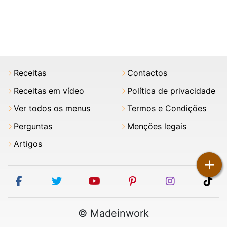
Receitas
Contactos
Receitas em vídeo
Política de privacidade
Ver todos os menus
Termos e Condições
Perguntas
Menções legais
Artigos
+
facebook
twitter
youtube
pinterest
instagram
tik
© Madeinwork