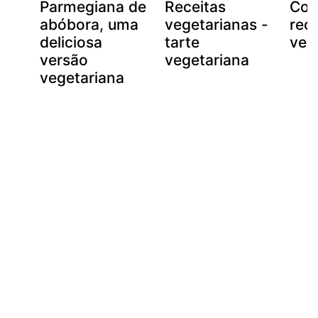
Parmegiana de
Receitas
Cou
om
abóbora, uma
vegetarianas -
rec
deliciosa
tarte
veg
versão
vegetariana
vegetariana