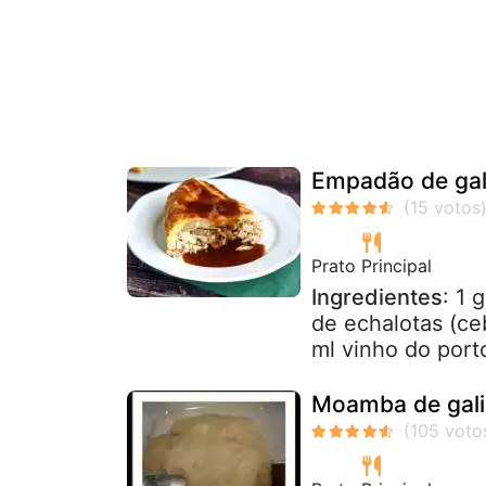
Empadão de gal
Prato Principal
Ingredientes
: 1 
de echalotas (ce
ml vinho do port
Moamba de gal