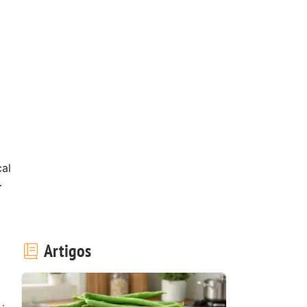
al
r
Artigos