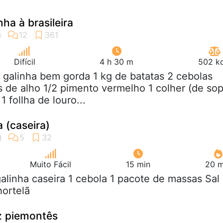
ha à brasileira
Difícil
4 h 30 m
502 kc
2 galinha bem gorda 1 kg de batatas 2 cebolas
 de alho 1/2 pimento vermelho 1 colher (de so
1 follha de louro...
 (caseira)
Muito Fácil
15 min
20 m
galinha caseira 1 cebola 1 pacote de massas Sal
hortelã
z piemontês