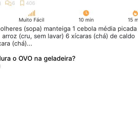
Muito Fácil
10 min
15 m
colheres (sopa) manteiga 1 cebola média picada
 arroz (cru, sem lavar) 6 xícaras (chá) de caldo
ara (chá)...
ura o OVO na geladeira?