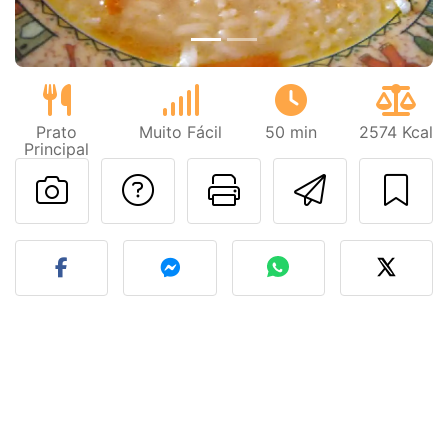
Prato
Muito Fácil
50 min
2574 Kcal
Principal
Falar com o autor d
Imprima esta
Enviar 
Fez esta receita? Compart