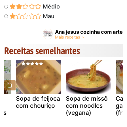
Médio
Mau
Ana jesus cozinha com arte
Receitas semelhantes
Sopa de feijoca
Sopa de missô
Can
com chouriço
com noodles
gal
jos
(vegana)
(fr