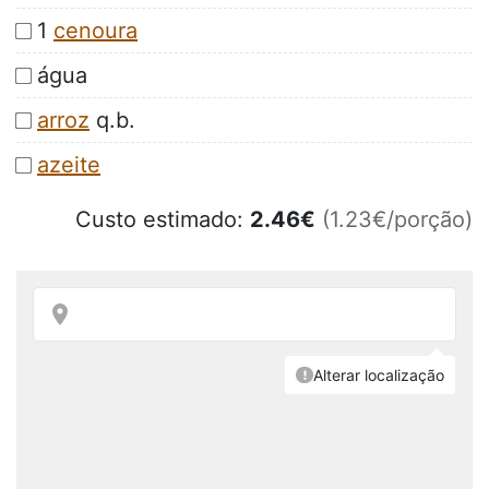
1
cenoura
água
arroz
q.b.
azeite
Custo estimado:
2.46
€
(1.23€/porção)