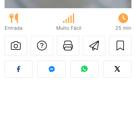
Entrada
Muito Fácil
25 min
Falar com o autor d
Imprima esta
Enviar 
Fez esta receita? Compart