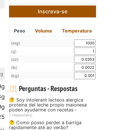
Inscreva-se
Peso
Volume
Temperatura
(mg)
(g)
(oz)
(lb)
 g
(kg)
9g
Perguntas - Respostas
3g
🤔 Soy intolerant lacteos alergica
proteina del leche propio maionesa
9g
poden ayudarme con recetas -
1 resposta(s)
25
🤔 Como posso perder a barriga
rapidamente até ao verão?
g)