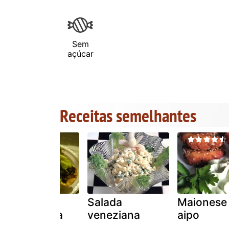
Sem
açúcar
Receitas semelhantes
Salada
Salada
Maionese
mexicana da
veneziana
aipo
nandinha