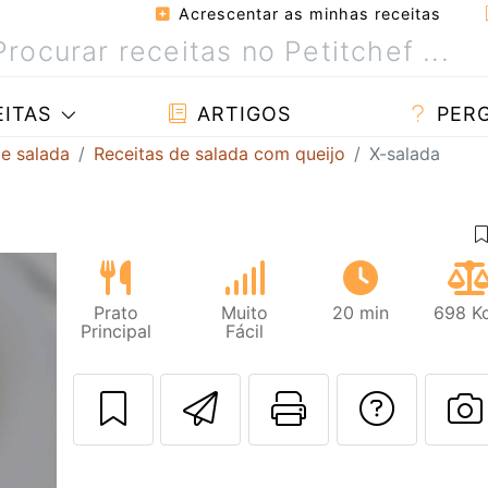
Acrescentar as minhas receitas
ITAS
ARTIGOS
PER
de salada
Receitas de salada com queijo
X-salada
Prato
Muito
20 min
698 Kc
Principal
Fácil
Enviar esta rec
Imprima es
Falar
F