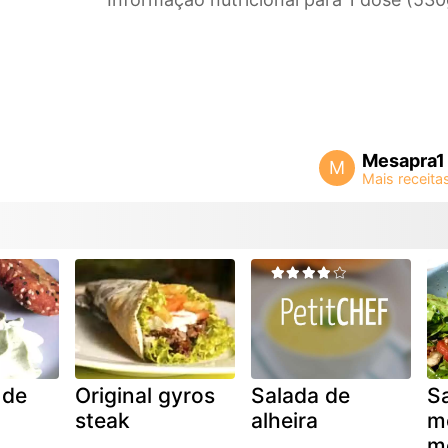
Mesapra1
M
 de
Original gyros
Salada de
S
steak
alheira
m
m