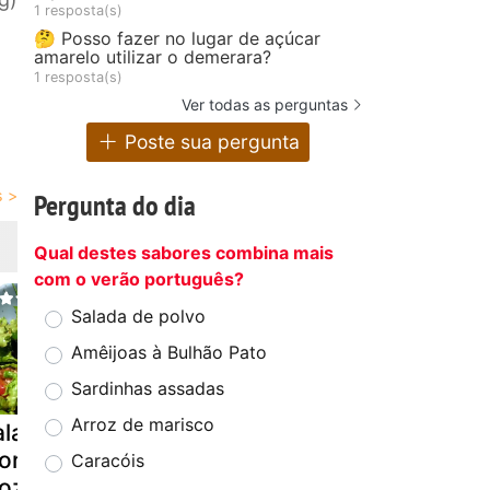
1 resposta(s)
🤔 Posso fazer no lugar de açúcar
amarelo utilizar o demerara?
1 resposta(s)
Ver todas as perguntas
Poste sua pergunta
Pergunta do dia
Qual destes sabores combina mais
com o verão português?
Salada de polvo
Amêijoas à Bulhão Pato
Sardinhas assadas
Arroz de marisco
alada de
Salada caesar
Salada ligh
orangos e
(salada césar)
Caracóis
ozzarella