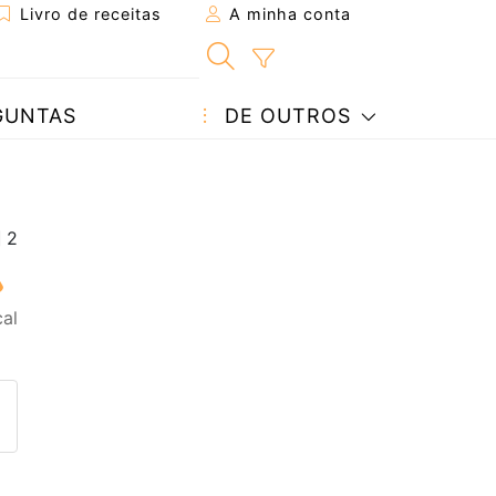
Livro de receitas
A minha conta
GUNTAS
DE OUTROS
al
eita a um amigo
ta página
 com o autor da receita
ez esta receita? Compartilhe