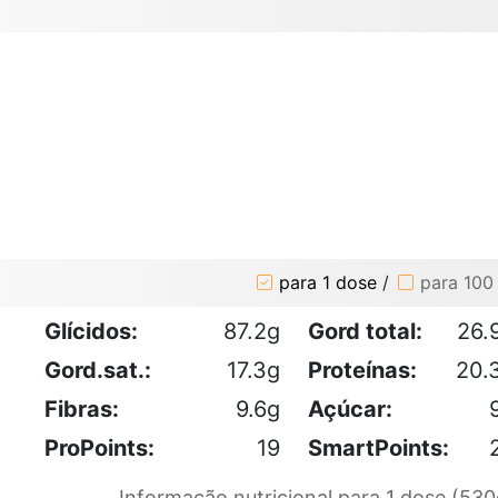
para 1 dose
/
para 100
Glícidos:
87.2g
Gord total:
26.
Gord.sat.:
17.3g
Proteínas:
20.
Fibras:
9.6g
Açúcar:
ProPoints:
19
SmartPoints:
Informação nutricional para 1 dose (530