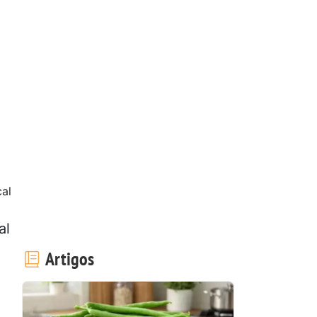
al
al
Artigos