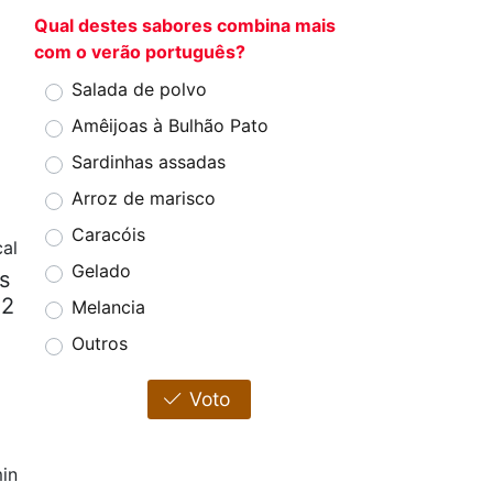
Qual destes sabores combina mais
com o verão português?
Salada de polvo
Amêijoas à Bulhão Pato
Sardinhas assadas
Arroz de marisco
Caracóis
al
Gelado
s
 2
Melancia
Outros
Voto
in