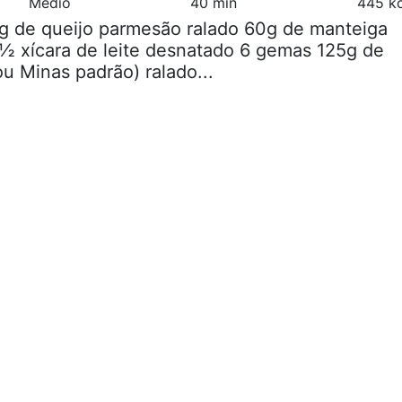
Médio
40 min
445 kc
0g de queijo parmesão ralado 60g de manteiga
 ½ xícara de leite desnatado 6 gemas 125g de
ou Minas padrão) ralado...