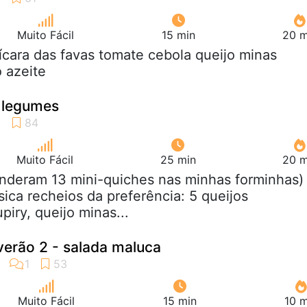
Muito Fácil
15 min
20 m
xícara das favas tomate cebola queijo minas
 azeite
e legumes
Muito Fácil
25 min
20 m
enderam 13 mini-quiches nas minhas forminhas)
ica recheios da preferência: 5 queijos
piry, queijo minas...
verão 2 - salada maluca
Muito Fácil
15 min
10 m