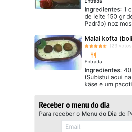
Entrada
Ingredientes
: 1 
de leite 150 gr d
Padrão) noz mosc
Malai kofta (bol
Entrada
Ingredientes
: 40
(Subistui aqui n
käse e um pacoti
Receber o menu do dia
Para receber o
Menu do Dia
do P