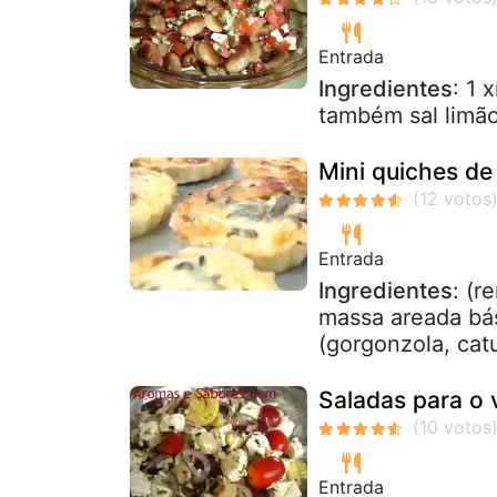
Entrada
Ingredientes
: 1 
também sal limão
Mini quiches d
Entrada
Ingredientes
: (r
massa areada bás
(gorgonzola, catu
Saladas para o 
Entrada