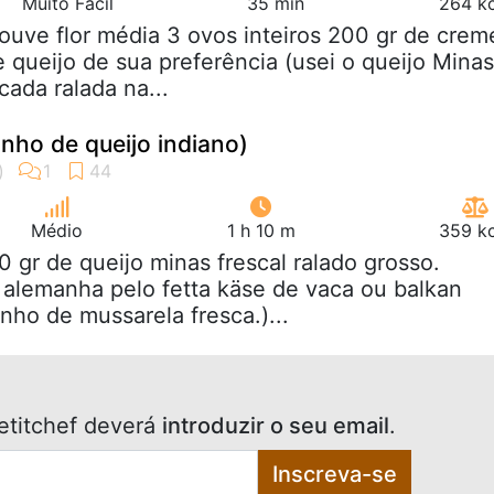
Muito Fácil
35 min
264 kc
couve flor média 3 ovos inteiros 200 gr de crem
e queijo de sua preferência (usei o queijo Minas
ada ralada na...
inho de queijo indiano)
Médio
1 h 10 m
359 kc
0 gr de queijo minas frescal ralado grosso.
a alemanha pelo fetta käse de vaca ou balkan
nho de mussarela fresca.)...
etitchef deverá
introduzir o seu email
.
Inscreva-se