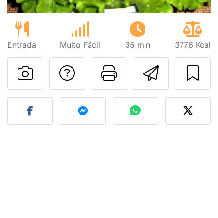
Entrada
Muito Fácil
35 min
3776 Kcal
Falar com o autor d
Imprima esta
Enviar 
Fez esta receita? Compart