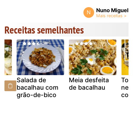
Nuno Miguel
N
Receitas semelhantes
de
Salada de
Meia desfeita
Tonn
u
bacalhau com
de bacalhau
ner
grão-de-bico
com