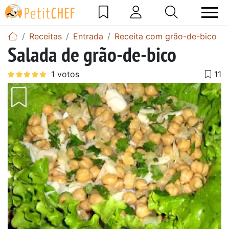
Receitas
Entrada
Receita com grão-de-bico
Salada de grão-de-bico