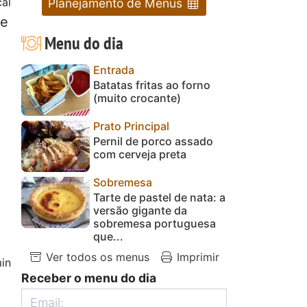
al
Planejamento de Menus
de
Menu do dia
Entrada
Batatas fritas ao forno
(muito crocante)
Prato Principal
Pernil de porco assado
com cerveja preta
Sobremesa
Tarte de pastel de nata: a
versão gigante da
sobremesa portuguesa
que...
Ver todos os menus
Imprimir
in
Receber o menu do dia