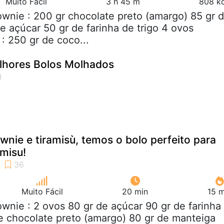
Muito Fácil
3 h 45 m
808 kc
ownie : 200 gr chocolate preto (amargo) 85 gr 
e açúcar 50 gr de farinha de trigo 4 ovos
: 250 gr de coco...
lhores Bolos Molhados
nie e tiramisù, temos o bolo perfeito para
misu!
Muito Fácil
20 min
15 m
ownie : 2 ovos 80 gr de açúcar 90 gr de farinha
de chocolate preto (amargo) 80 gr de manteiga