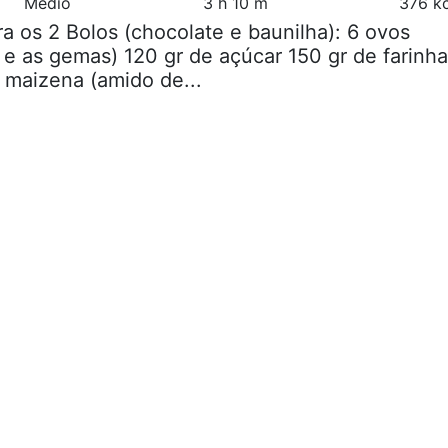
Médio
3 h 10 m
376 kc
ra os 2 Bolos (chocolate e baunilha): 6 ovos
s e as gemas) 120 gr de açúcar 150 gr de farinha
e maizena (amido de...