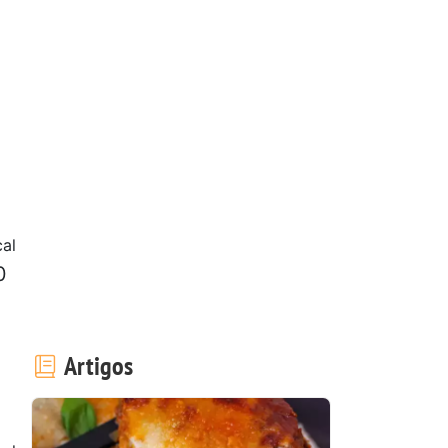
al
0
Artigos