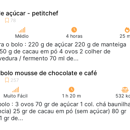
e açúcar - petitchef
Médio
4 horas
25 m
ra o bolo : 220 g de açúcar 220 g de manteiga
 50 g de cacau em pó 4 ovos 2 colher de
edura / fermento 70 ml de...
 bolo mousse de chocolate e café
Muito Fácil
1 h 20 m
532 kc
bolo : 3 ovos 70 gr de açúcar 1 col. chá baunilh
ncia) 25 gr de cacau em pó (sem açúcar) 80 gr
1 gr de...