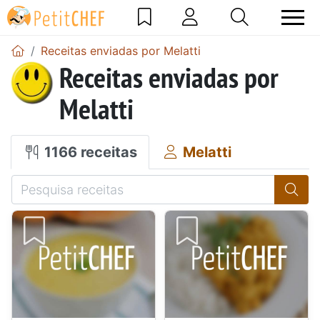
Receitas enviadas por Melatti
Receitas enviadas por
Melatti
1166 receitas
Melatti