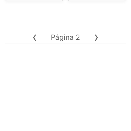
‹
›
Página 2