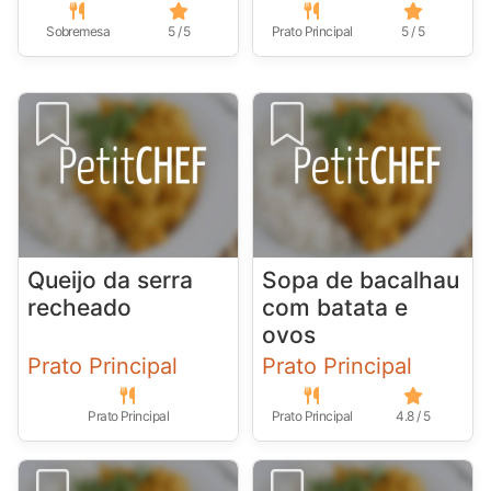
Sobremesa
5 / 5
Prato Principal
5 / 5
Queijo da serra
Sopa de bacalhau
recheado
com batata e
ovos
Prato Principal
Prato Principal
Prato Principal
Prato Principal
4.8 / 5