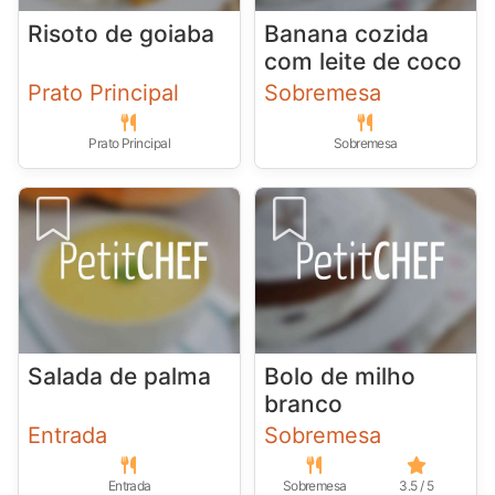
Risoto de goiaba
Banana cozida
com leite de coco
Prato Principal
Sobremesa
Prato Principal
Sobremesa
Salada de palma
Bolo de milho
branco
Entrada
Sobremesa
Entrada
Sobremesa
3.5 / 5