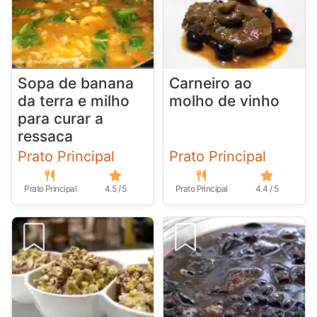
Sopa de banana
Carneiro ao
da terra e milho
molho de vinho
para curar a
ressaca
Prato Principal
Prato Principal
Prato Principal
4.5 / 5
Prato Principal
4.4 / 5