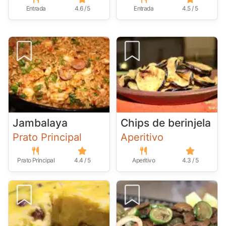
Entrada
4.6 / 5
Entrada
4.5 / 5
Jambalaya
Chips de berinjela
Prato Principal
Aperitivo
Prato Principal
4.4 / 5
Aperitivo
4.3 / 5