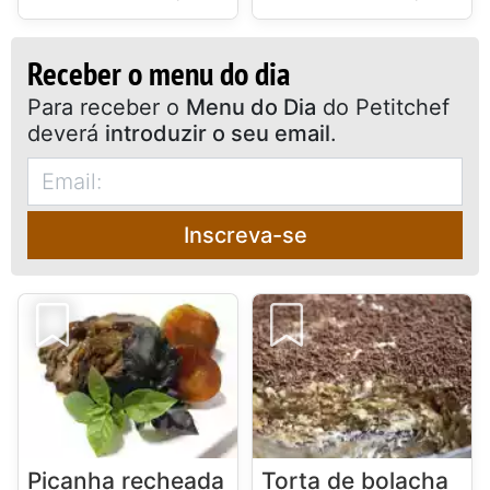
Receber o menu do dia
Para receber o
Menu do Dia
do Petitchef
deverá
introduzir o seu email
.
Inscreva-se
Picanha recheada
Torta de bolacha