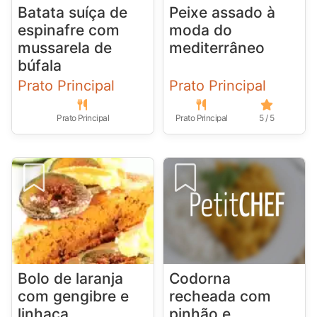
Batata suíça de
Peixe assado à
espinafre com
moda do
mussarela de
mediterrâneo
búfala
Prato Principal
Prato Principal
Prato Principal
Prato Principal
5 / 5
Bolo de laranja
Codorna
com gengibre e
recheada com
linhaça
pinhão e