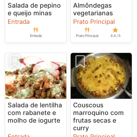
Salada de pepino
Almôndegas
e queijo minas
vegetarianas
Entrada
Prato Principal
Entrada
Prato Principal
4.4 / 5
Salada de lentilha
Couscous
com rabanete e
marroquino com
molho de iogurte
frutas secas e
curry
Entrada
Prato Principal