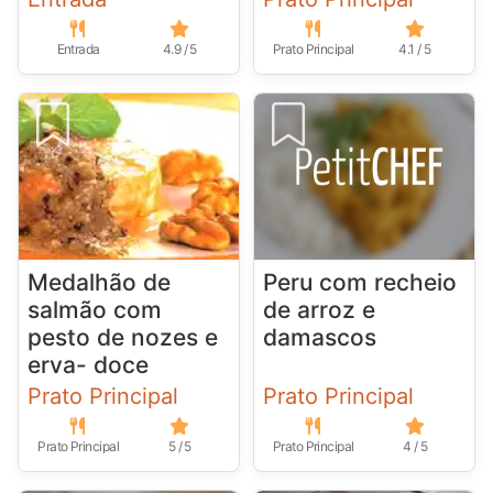
Entrada
4.9 / 5
Prato Principal
4.1 / 5
Medalhão de
Peru com recheio
salmão com
de arroz e
pesto de nozes e
damascos
erva- doce
Prato Principal
Prato Principal
Prato Principal
5 / 5
Prato Principal
4 / 5