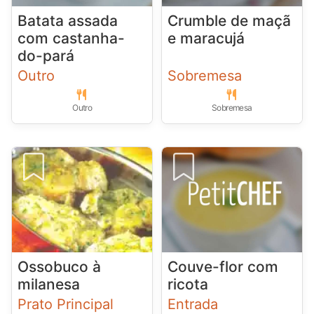
Batata assada
Crumble de maçã
com castanha-
e maracujá
do-pará
Outro
Sobremesa
Outro
Sobremesa
Ossobuco à
Couve-flor com
milanesa
ricota
Prato Principal
Entrada