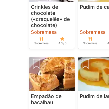
Crinkles de
Pudim de c
chocolate
(«craquelês» de
chocolate)
Sobremesa
Sobremesa
Sobremesa
4.3 / 5
Sobremesa
4
Empadão de
Pudim de la
bacalhau