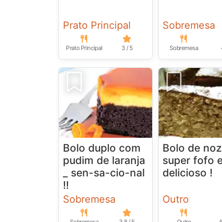
Prato Principal
Sobremesa
Prato Principal
3 / 5
Sobremesa
Bolo duplo com
Bolo de noz
pudim de laranja
super fofo 
_ sen-sa-cio-nal
delicioso !
!!
Sobremesa
Outro
Sobremesa
3.8 / 5
Outro
4