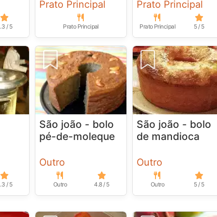
Prato Principal
Prato Principal
.3 / 5
Prato Principal
Prato Principal
5 / 5
São joão - bolo
São joão - bolo
pé-de-moleque
de mandioca
Outro
Outro
.3 / 5
Outro
4.8 / 5
Outro
5 / 5