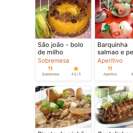
São joão - bolo
Barquinha
de milho
salmao e p
Sobremesa
Aperitivo
Sobremesa
4.5 / 5
Aperitivo
4