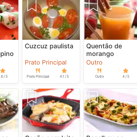
Cuzcuz paulista
Quentão de
epino
morango
Prato Principal
Outro
.6 / 5
Prato Principal
4.1 / 5
Outro
4 / 5