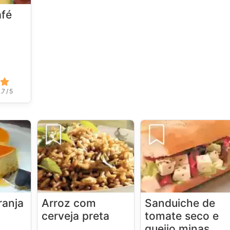
afé
.7 / 5
ranja
Arroz com
Sanduiche de
cerveja preta
tomate seco e
queijo minas