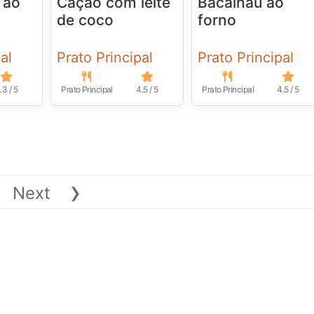
 ao
Cação com leite
Bacalhau ao
de coco
forno
al
Prato Principal
Prato Principal
.3 / 5
Prato Principal
4.5 / 5
Prato Principal
4.5 / 5
›
Next