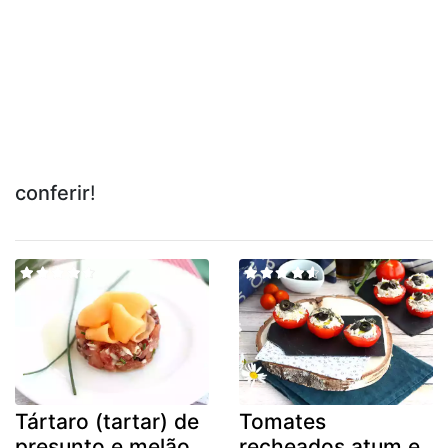
conferir
!
Tártaro (tartar) de
Tomates
presunto e melão
recheados atum e