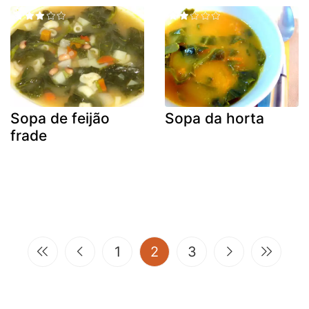
Sopa de feijão
Sopa da horta
frade
(current)
1
2
3