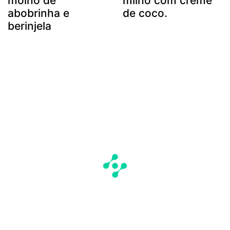
molho de
milho com creme
abobrinha e
de coco.
berinjela