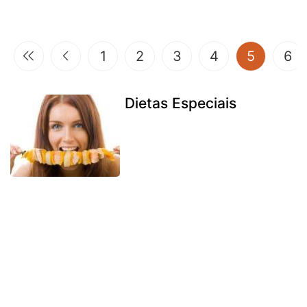
(current
1
2
3
4
5
6
Dietas Especiais