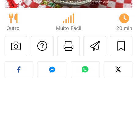
Outro
Muito Fácil
20 min
Falar com o autor d
Imprima esta
Enviar 
Fez esta receita? Compart