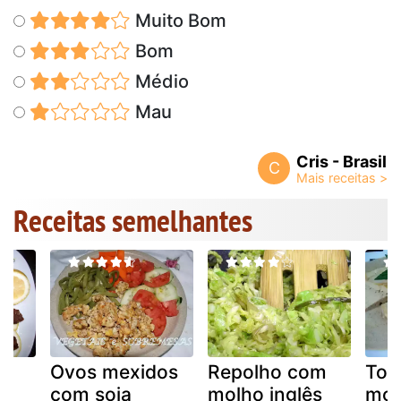
Muito Bom
Bom
Médio
Mau
Cris - Brasil
C
Receitas semelhantes
Ovos mexidos
Repolho com
Tof
com soja
molho inglês
mol