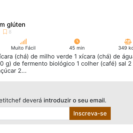
em glúten
Muito Fácil
45 min
349 kc
xícara (chá) de milho verde 1 xícara (chá) de águ
 g) de fermento biológico 1 colher (café) sal 2
çúcar 2...
etitchef deverá
introduzir o seu email
.
Inscreva-se