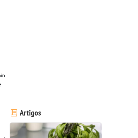
in
e
Artigos