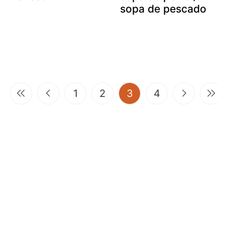
sopa de pescado
(current)
1
2
3
4