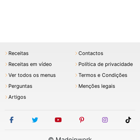
Receitas
Contactos
Receitas em vídeo
Política de privacidade
Ver todos os menus
Termos e Condições
Perguntas
Menções legais
Artigos
facebook
twitter
youtube
pinterest
instagram
tik
© Madeinwork