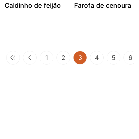
Caldinho de feijão
Farofa de cenoura
(current)
1
2
3
4
5
6