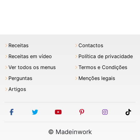
Receitas
Contactos
Receitas em vídeo
Política de privacidade
Ver todos os menus
Termos e Condições
Perguntas
Menções legais
Artigos
facebook
twitter
youtube
pinterest
instagram
tik
© Madeinwork