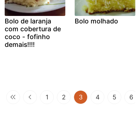
Bolo de laranja
Bolo molhado
com cobertura de
coco - fofinho
demais!!!!
(current)
1
2
3
4
5
6