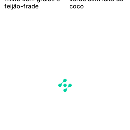
feijão-frade
coco