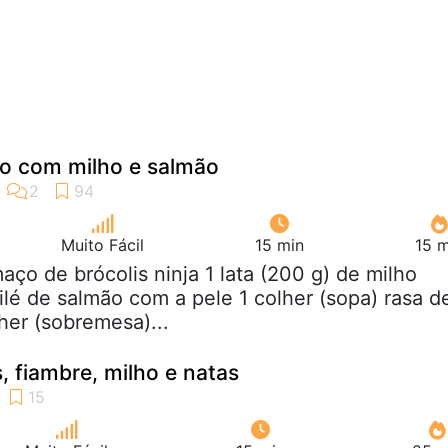
do com milho e salmão
Muito Fácil
15 min
15 m
maço de brócolis ninja 1 lata (200 g) de milho
ilé de salmão com a pele 1 colher (sopa) rasa d
her (sobremesa)...
, fiambre, milho e natas