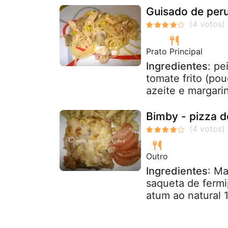
Guisado de per
Prato Principal
Ingredientes
: pe
tomate frito (po
azeite e margarin
Bimby - pizza d
Outro
Ingredientes
: Ma
saqueta de fermi
atum ao natural 1