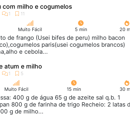
u com milho e cogumelos
Muito Fácil
5 min
20 m
ito de frango (Usei bifes de peru) milho bacon
uco),cogumelos paris(usei cogumelos brancos)
a,alho e cebola...
e atum e milho
Muito Fácil
15 min
30 m
ssa: 400 g de água 65 g de azeite sal q.b. 1
pan 800 g de farinha de trigo Recheio: 2 latas 
00 g de milho...