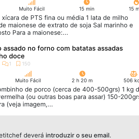
Muito Fácil
15 min
15 m
2 xícara de PTS fina ou média 1 lata de milho
 de maionese de extrato de soja Sal marinho e
osto Para a maionese:...
 assado no forno com batatas assadas
lho doce
Muito Fácil
2 h 20 m
506 kc
lombinho de porco (cerca de 400-500grs) 1 kg 
vermelha (ou outras boas para assar) 150-200gr
ra (veja imagem,...
etitchef deverá
introduzir o seu email
.