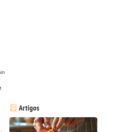
in
e
Artigos