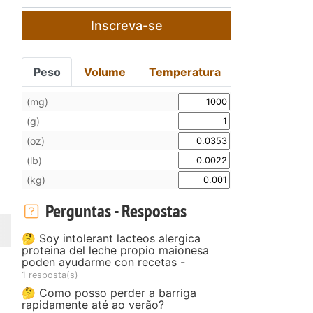
Inscreva-se
Peso
Volume
Temperatura
(mg)
(g)
(oz)
(lb)
(kg)
Perguntas - Respostas
🤔 Soy intolerant lacteos alergica
proteina del leche propio maionesa
poden ayudarme con recetas -
1 resposta(s)
🤔 Como posso perder a barriga
rapidamente até ao verão?