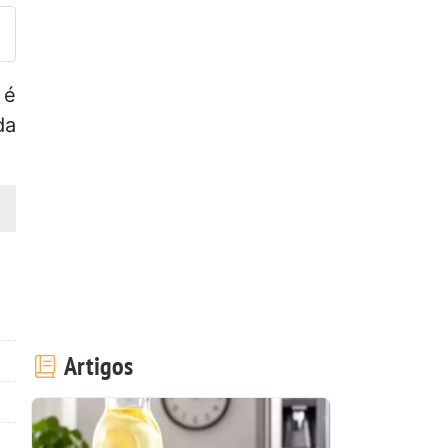
 é
da
Artigos