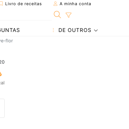
Livro de receitas
A minha conta
GUNTAS
DE OUTROS
e-flor
cal
eita a um amigo
ta página
 com o autor da receita
ez esta receita? Compartilhe