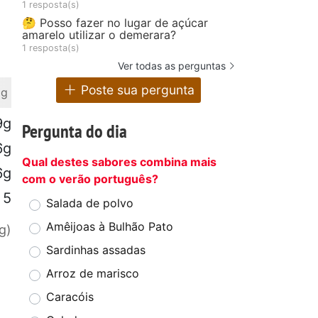
1 resposta(s)
🤔 Posso fazer no lugar de açúcar
amarelo utilizar o demerara?
1 resposta(s)
Ver todas as perguntas
Poste sua pergunta
 g
9g
Pergunta do dia
6g
Qual destes sabores combina mais
6g
com o verão português?
5
Salada de polvo
Amêijoas à Bulhão Pato
g)
Sardinhas assadas
Arroz de marisco
Caracóis