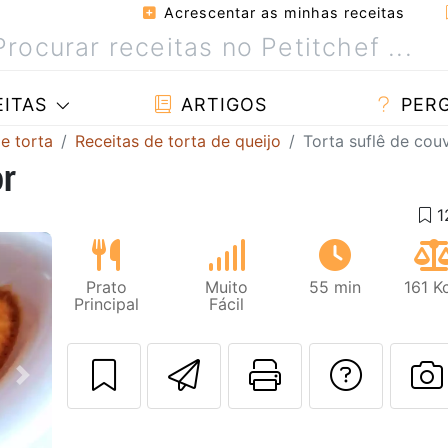
Acrescentar as minhas receitas
ITAS
ARTIGOS
PER
e torta
Receitas de torta de queijo
Torta suflê de couv
or
Prato
Muito
55 min
161 K
Principal
Fácil
Enviar esta rec
Imprima es
Falar
Next
F