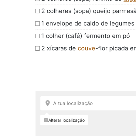
2 colheres (sopa) queijo parmesã
1 envelope de caldo de legumes 
1 colher (café) fermento em pó
2 xícaras de
couve
-flor picada 