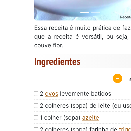
Essa receita é muito prática de faz
que a receita é versátil, ou sej
couve flor.
Ingredientes
2
ovos
levemente batidos
2 colheres (sopa) de leite (eu use
1 colher (sopa)
azeite
2 colheres (sopa) farinha de
trig