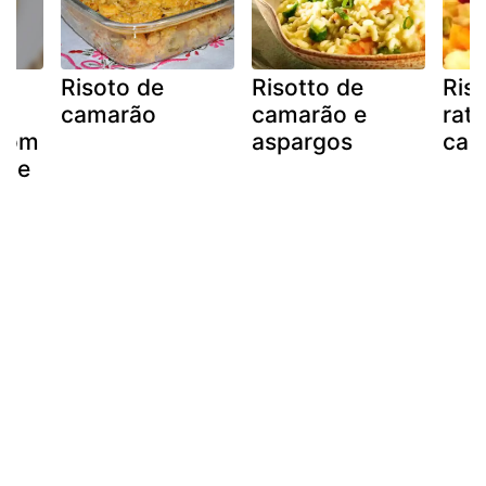
Risoto de
Risotto de
Ris
camarão
camarão e
rata
com
aspargos
cam
 de