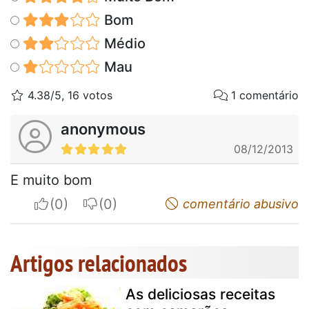
Bom
Médio
Mau
4.38/5, 16 votos
1 comentário
anonymous
08/12/2013
E muito bom
I apreciate
I do not appreciate
comentário abusivo
Artigos relacionados
As deliciosas receitas