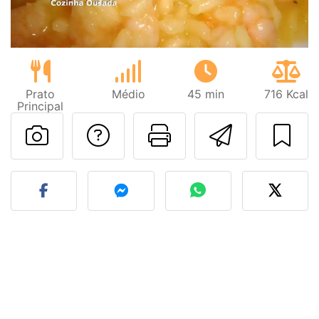
Prato
Médio
45 min
716 Kcal
Principal
Falar com o autor d
Imprima esta
Enviar 
Fez esta receita? Compart