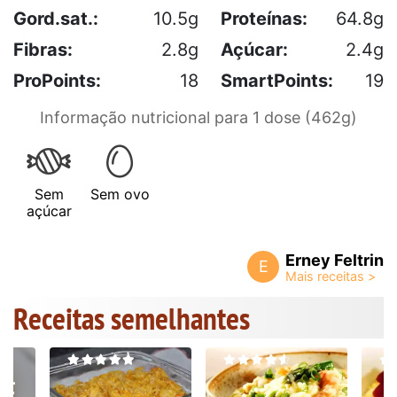
Gord.sat.:
10.5g
Proteínas:
64.8g
Fibras:
2.8g
Açúcar:
2.4g
ProPoints:
18
SmartPoints:
19
Informação nutricional para 1 dose (462g)
Sem
Sem ovo
açúcar
Erney Feltrin
E
Receitas semelhantes