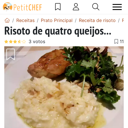
Receitas
Prato Principal
Receita de risoto
Re
Risoto de quatro queijos...