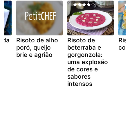
moda
Risoto de alho
Risoto de
Riso
poró, queijo
beterraba e
com
brie e agrião
gorgonzola:
uma explosão
de cores e
sabores
intensos