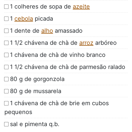
1 colheres de sopa de
azeite
1
cebola
picada
1 dente de
alho
amassado
1 1/2 chávena de chà de
arroz
arbóreo
1 chávena de chà de vinho branco
1 1/2 chávena de chà de parmesão ralado
80 g de gorgonzola
80 g de mussarela
1 chávena de chà de brie em cubos
pequenos
sal e pimenta q.b.