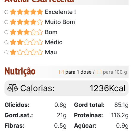
Excelente !
Muito Bom
Bom
Médio
Mau
Nutrição
para 1 dose
/
para 100 g
Calorias:
1236Kcal
Glícidos:
0.6g
Gord total:
85.1g
Gord.sat.:
21g
Proteínas:
116.2g
Fibras:
0.5g
Açúcar:
0.9g