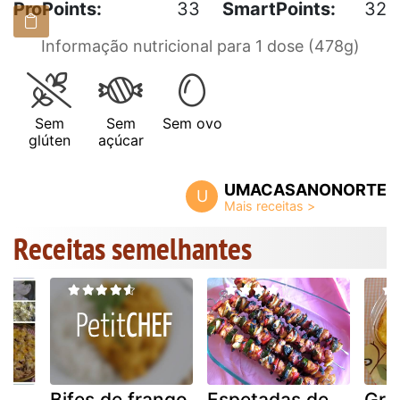
ProPoints:
33
SmartPoints:
32
Informação nutricional para 1 dose (478g)
Sem
Sem
Sem ovo
glúten
açúcar
UMACASANONORTE
U
Receitas semelhantes
Bifes de frango
Espetadas de
Gra