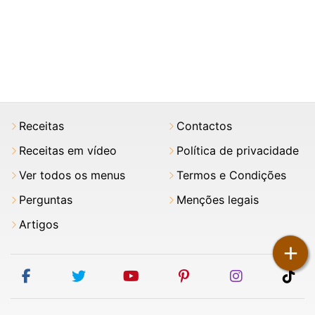
Receitas
Contactos
Receitas em vídeo
Política de privacidade
Ver todos os menus
Termos e Condições
Perguntas
Menções legais
Artigos
+
facebook
twitter
youtube
pinterest
instagram
tik