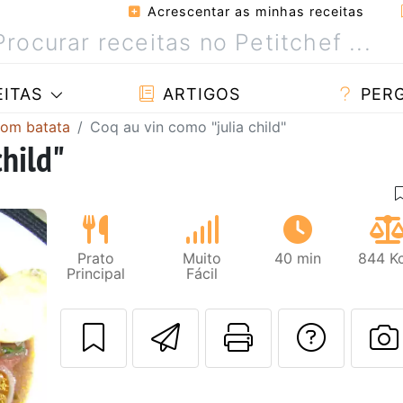
Acrescentar as minhas receitas
ITAS
ARTIGOS
PER
com batata
Coq au vin como "julia child"
child"
Prato
Muito
40 min
844 Kc
Principal
Fácil
Enviar esta rec
Imprima es
Falar
Next
F