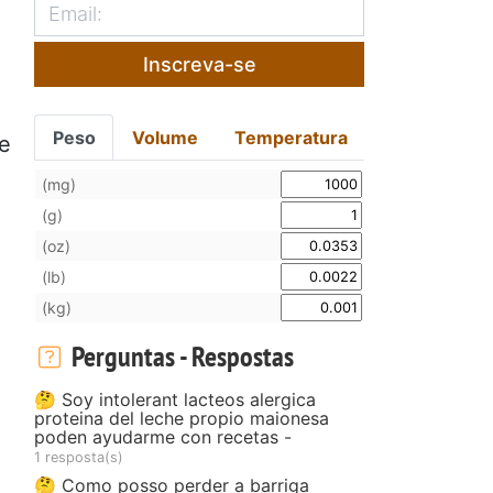
Inscreva-se
Peso
Volume
Temperatura
 e
(mg)
(g)
(oz)
(lb)
(kg)
Perguntas - Respostas
🤔 Soy intolerant lacteos alergica
proteina del leche propio maionesa
poden ayudarme con recetas -
1 resposta(s)
🤔 Como posso perder a barriga