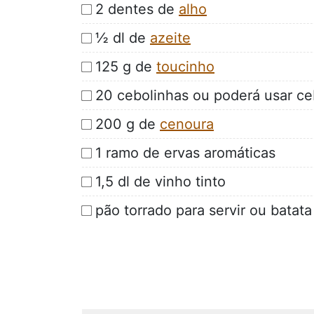
2 dentes de
alho
½ dl de
azeite
125 g de
toucinho
20 cebolinhas ou poderá usar ce
200 g de
cenoura
1 ramo de ervas aromáticas
1,5 dl de vinho tinto
pão torrado para servir ou batata