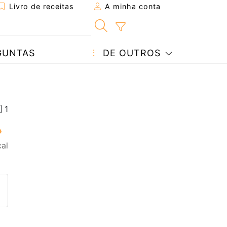
Livro de receitas
A minha conta
GUNTAS
DE OUTROS
al
eita a um amigo
ta página
 com o autor da receita
ez esta receita? Compartilhe