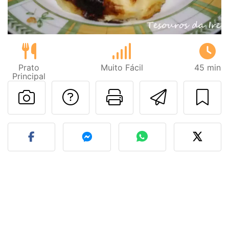
Prato
Muito Fácil
45 min
Principal
Falar com o autor d
Imprima esta
Enviar 
Fez esta receita? Compart