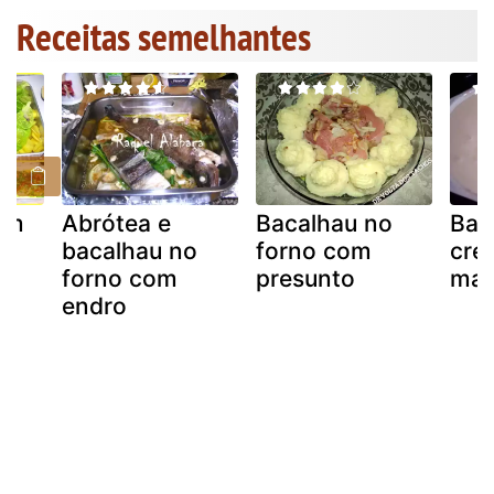
Receitas semelhantes
om
Abrótea e
Bacalhau no
Bac
bacalhau no
forno com
cre
forno com
presunto
mar
m
endro