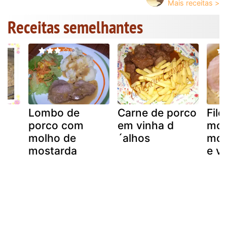
Receitas semelhantes
Lombo de
Carne de porco
Filé
porco com
em vinha d
mol
molho de
´alhos
mos
mostarda
e v