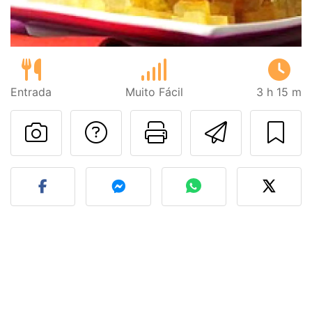
Entrada
Muito Fácil
3 h 15 m
Falar com o autor d
Imprima esta
Enviar 
Fez esta receita? Compart