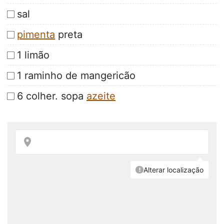
sal
pimenta
preta
1 limão
1 raminho de mangericão
6 colher. sopa
azeite