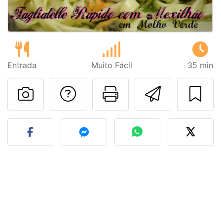
Entrada
Muito Fácil
35 min
Falar com o autor d
Imprima esta
Enviar 
Fez esta receita? Compart