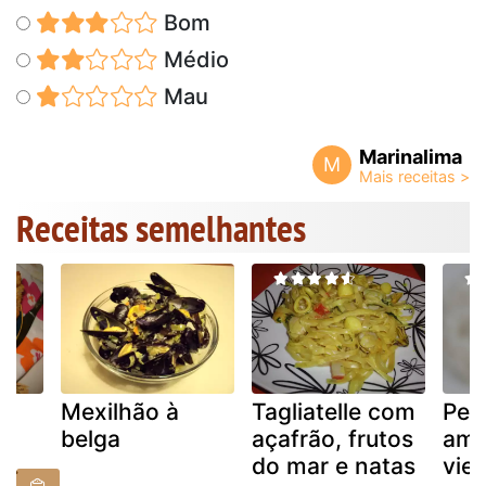
Bom
Médio
Mau
Marinalima
M
Receitas semelhantes
2
Mexilhão à
Tagliatelle com
Pet
belga
açafrão, frutos
ame
..
do mar e natas
vie