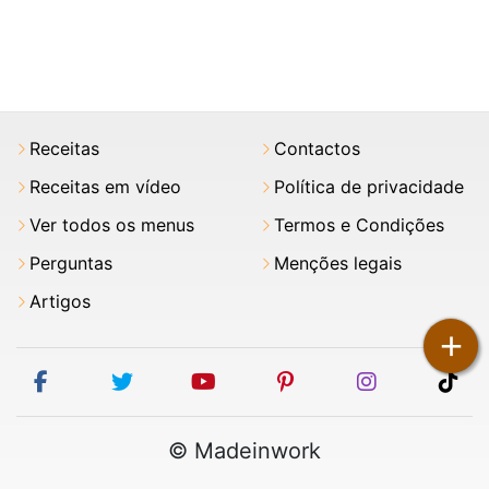
Receitas
Contactos
Receitas em vídeo
Política de privacidade
Ver todos os menus
Termos e Condições
Perguntas
Menções legais
Artigos
+
facebook
twitter
youtube
pinterest
instagram
tik
© Madeinwork