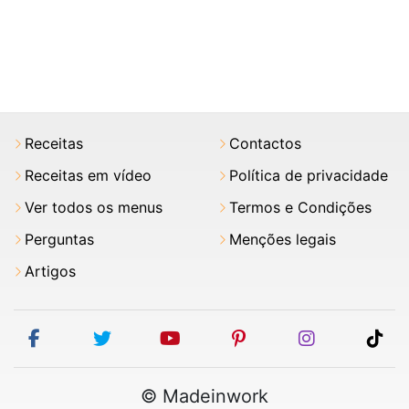
Receitas
Contactos
Receitas em vídeo
Política de privacidade
Ver todos os menus
Termos e Condições
Perguntas
Menções legais
Artigos
facebook
twitter
youtube
pinterest
instagram
tik
© Madeinwork