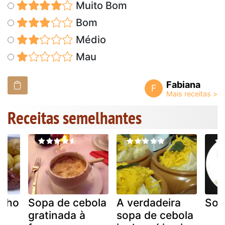
Muito Bom
Bom
Médio
Mau
Fabiana
F
Receitas semelhantes
olho
Sopa de cebola
A verdadeira
Sop
gratinada à
sopa de cebola