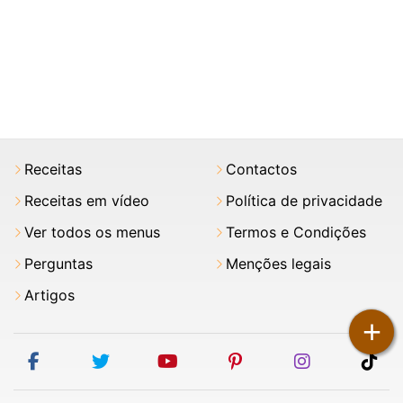
Receitas
Contactos
Receitas em vídeo
Política de privacidade
Ver todos os menus
Termos e Condições
Perguntas
Menções legais
Artigos
+
facebook
twitter
youtube
pinterest
instagram
tik