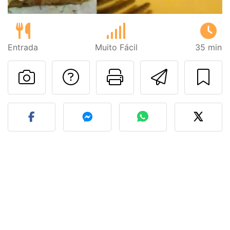
Entrada
Muito Fácil
35 min
Falar com o autor d
Imprima esta
Enviar 
Fez esta receita? Compart