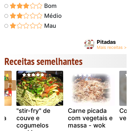
Bom
Médio
Mau
Pitadas
Receitas semelhantes
"stir-fry" de
Carne picada
Coz
na
couve e
com vegetais e
veg
cogumelos
massa - wok