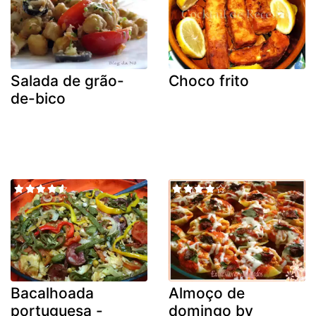
Salada de grão-
Choco frito
de-bico
Bacalhoada
Almoço de
portuguesa -
domingo by