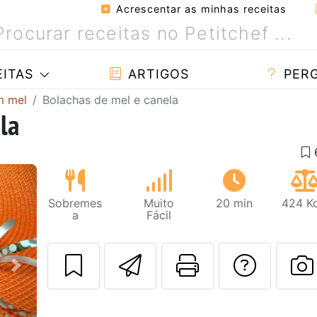
Acrescentar as minhas receitas
ITAS
ARTIGOS
PER
m mel
Bolachas de mel e canela
la
Sobremes
Muito
20 min
424 Kc
a
Fácil
Enviar esta rec
Imprima es
Falar
Next
F