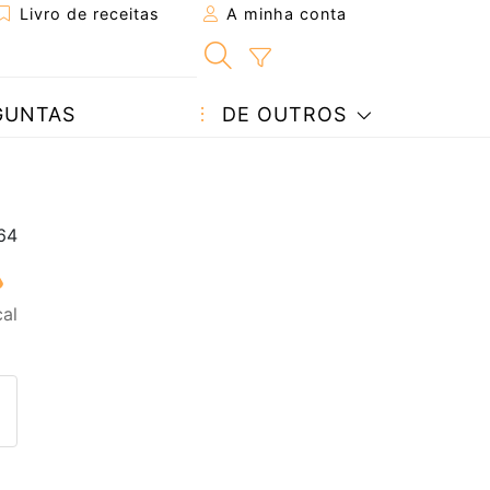
Livro de receitas
A minha conta
GUNTAS
DE OUTROS
al
eita a um amigo
ta página
 com o autor da receita
ez esta receita? Compartilhe