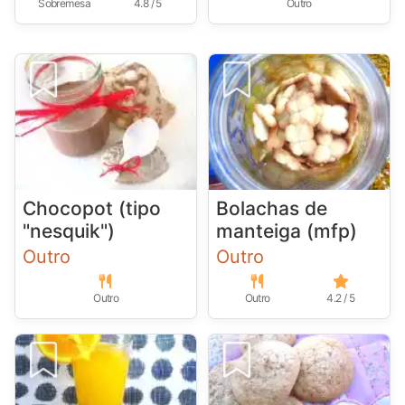
Sobremesa
4.8 / 5
Outro
Chocopot (tipo
Bolachas de
"nesquik")
manteiga (mfp)
Outro
Outro
Outro
Outro
4.2 / 5