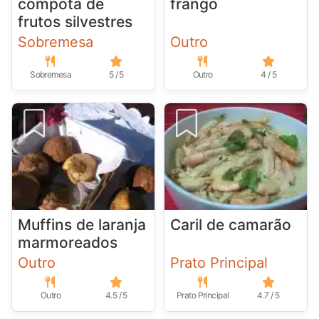
compota de
frango
frutos silvestres
Sobremesa
Outro
Sobremesa
5 / 5
Outro
4 / 5
Muffins de laranja
Caril de camarão
marmoreados
Outro
Prato Principal
Outro
4.5 / 5
Prato Principal
4.7 / 5