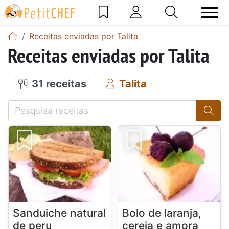
Receitas enviadas por Talita
Receitas enviadas por Talita
31 receitas
Talita
Sanduiche natural
Bolo de laranja,
de peru
cereja e amora