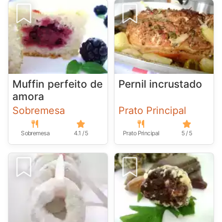
Muffin perfeito de
Pernil incrustado
amora
Sobremesa
Prato Principal
Sobremesa
4.1 / 5
Prato Principal
5 / 5