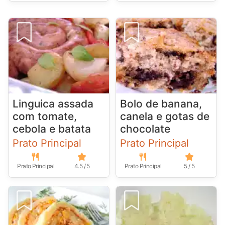
Linguica assada
Bolo de banana,
com tomate,
canela e gotas de
cebola e batata
chocolate
Prato Principal
Prato Principal
Prato Principal
4.5 / 5
Prato Principal
5 / 5