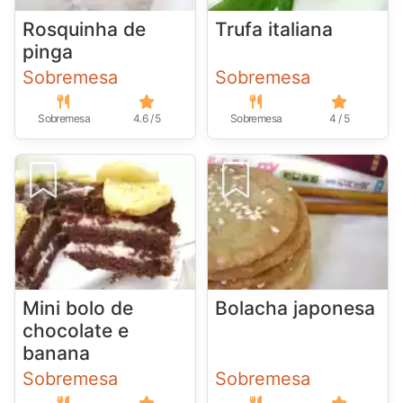
Rosquinha de
Trufa italiana
pinga
Sobremesa
Sobremesa
Sobremesa
4.6 / 5
Sobremesa
4 / 5
Mini bolo de
Bolacha japonesa
chocolate e
banana
Sobremesa
Sobremesa