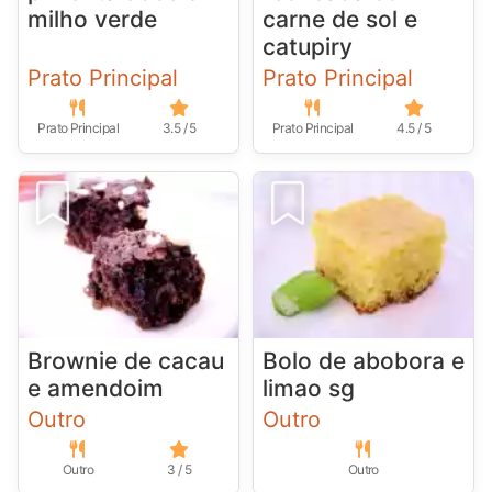
milho verde
carne de sol e
catupiry
Prato Principal
Prato Principal
Prato Principal
3.5 / 5
Prato Principal
4.5 / 5
Brownie de cacau
Bolo de abobora e
e amendoim
limao sg
Outro
Outro
Outro
3 / 5
Outro