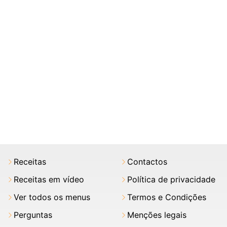
Receitas
Contactos
Receitas em vídeo
Política de privacidade
Ver todos os menus
Termos e Condições
Perguntas
Menções legais