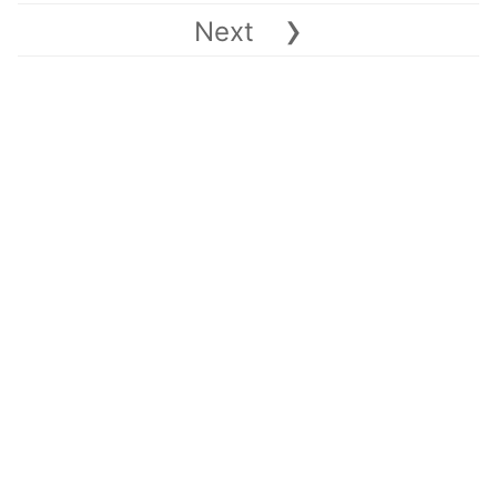
›
Next