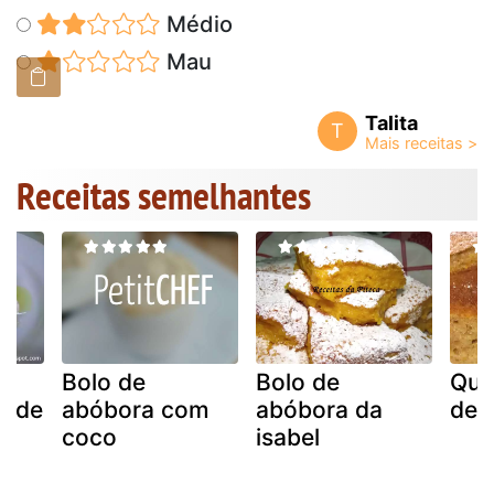
Médio
Mau
Talita
T
Receitas semelhantes
Bolo de
Bolo de
Qua
a de
abóbora com
abóbora da
de 
coco
isabel