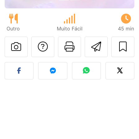
Outro
Muito Fácil
45 min
Falar com o autor d
Imprima esta
Enviar 
Fez esta receita? Compart