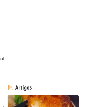
al
Artigos