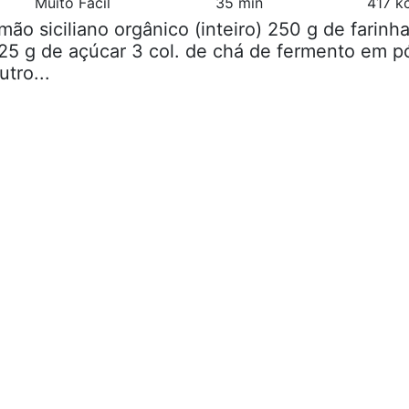
Muito Fácil
35 min
417 k
limão siciliano orgânico (inteiro) 250 g de farinh
125 g de açúcar 3 col. de chá de fermento em p
tro...