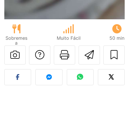
Sobremes
Muito Fácil
50 min
a
Falar com o autor d
Imprima esta
Enviar 
Fez esta receita? Compart