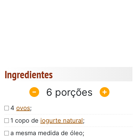
Ingredientes
6
4
ovos
;
1 copo de
iogurte natural
;
a mesma medida de óleo;