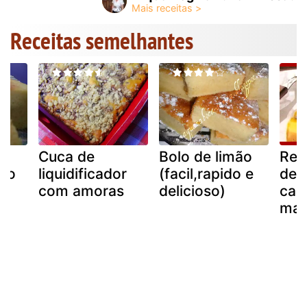
Receitas semelhantes
Cuca de
Bolo de limão
Rece
 no
liquidificador
(facil,rapido e
de 
r
com amoras
delicioso)
cal
mar