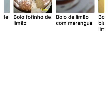
n de
Bolo fofinho de
Bolo de limão
Bol
limão
com merengue
blu
limã