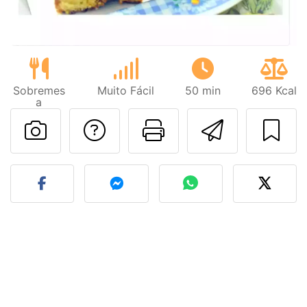
Sobremes
Muito Fácil
50 min
696 Kcal
a
Falar com o autor d
Imprima esta
Enviar 
Fez esta receita? Compart