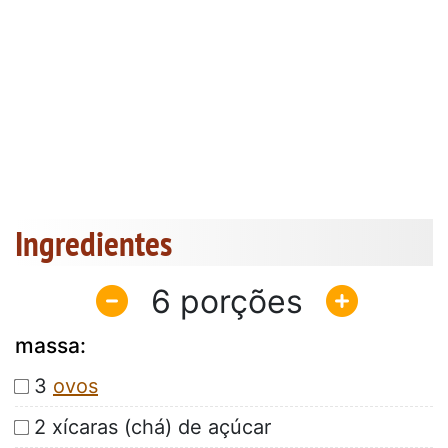
Ingredientes
6
massa:
3
ovos
2 xícaras (chá) de açúcar