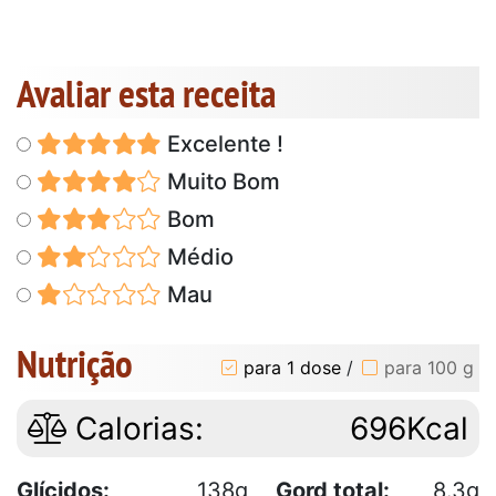
Avaliar esta receita
Excelente !
Muito Bom
Bom
Médio
Mau
Nutrição
para 1 dose
/
para 100 g
Calorias:
696Kcal
Glícidos:
138g
Gord total:
8.3g