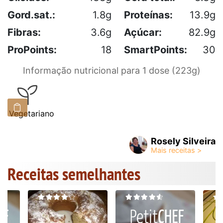
Gord.sat.:
1.8g
Proteínas:
13.9g
Fibras:
3.6g
Açúcar:
82.9g
ProPoints:
18
SmartPoints:
30
Informação nutricional para 1 dose (223g)
Vegetariano
Rosely Silveira
Receitas semelhantes