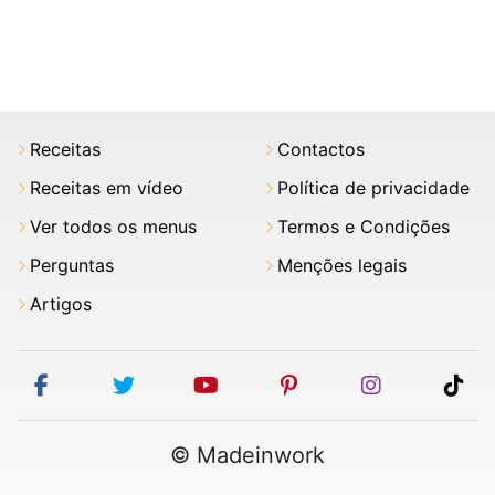
Receitas
Contactos
Receitas em vídeo
Política de privacidade
Ver todos os menus
Termos e Condições
Perguntas
Menções legais
Artigos
facebook
twitter
youtube
pinterest
instagram
tik
© Madeinwork