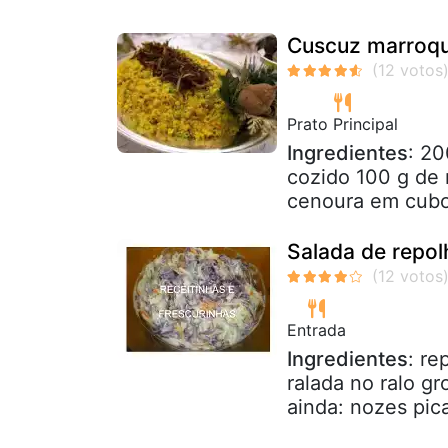
Cuscuz marroqu
Prato Principal
Ingredientes
: 20
cozido 100 g de 
cenoura em cubo
Salada de repol
Entrada
Ingredientes
: re
ralada no ralo g
ainda: nozes pic