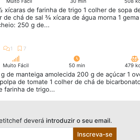
Muito Fácil
30 min
508 kc
½ xícaras de farinha de trigo 1 colher de sopa d
r de chá de sal ¾ xícara de água morna 1 gema
heio: 250 g de...
Muito Fácil
50 min
479 kc
 g de manteiga amolecida 200 g de açúcar 1 ov
polpa de tomate 1 colher de chá de bicarbonat
 farinha de trigo...
etitchef deverá
introduzir o seu email
.
Inscreva-se