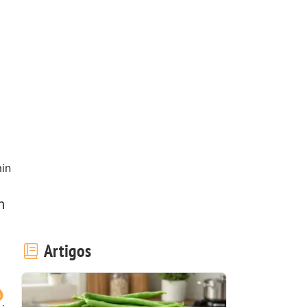
in
m
Artigos