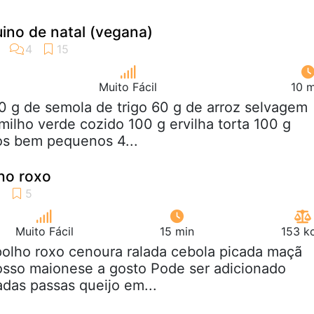
ino de natal (vegana)
Muito Fácil
10 m
0 g de semola de trigo 60 g de arroz selvagem
milho verde cozido 100 g ervilha torta 100 g
s bem pequenos 4...
ho roxo
Muito Fácil
15 min
153 k
polho roxo cenoura ralada cebola picada maçã
rosso maionese a gosto Pode ser adicionado
adas passas queijo em...