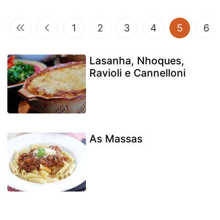
(current
1
2
3
4
5
6
Lasanha, Nhoques,
Ravioli e Cannelloni
As Massas