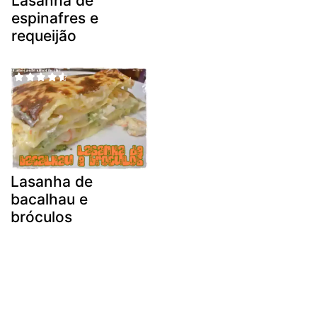
Lasanha de
espinafres e
requeijão
Lasanha de
bacalhau e
bróculos