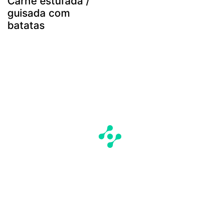
Carne estufada /
guisada com
batatas