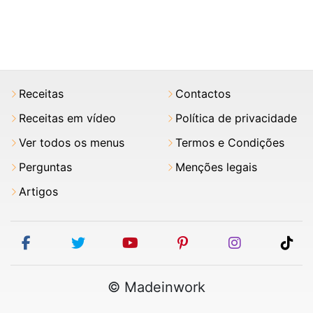
Receitas
Contactos
Receitas em vídeo
Política de privacidade
Ver todos os menus
Termos e Condições
Perguntas
Menções legais
Artigos
facebook
twitter
youtube
pinterest
instagram
tik
© Madeinwork