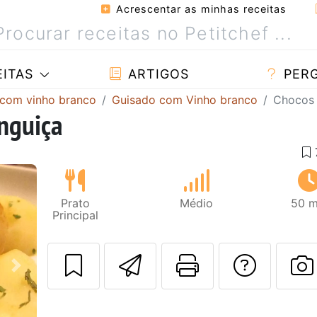
Acrescentar as minhas receitas
ITAS
ARTIGOS
PER
 com vinho branco
Guisado com Vinho branco
Chocos 
nguiça
Prato
Médio
50 m
Principal
Enviar esta rec
Imprima es
Falar
Next
F