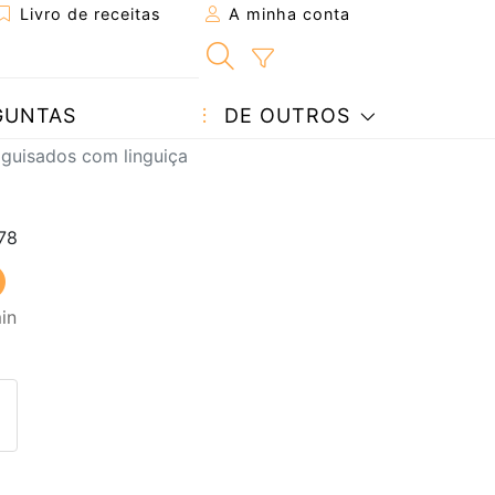
Livro de receitas
A minha conta
GUNTAS
DE OUTROS
guisados com linguiça
in
eita a um amigo
ta página
 com o autor da receita
ez esta receita? Compartilhe