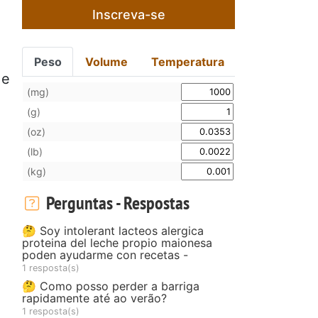
Inscreva-se
Peso
Volume
Temperatura
 e
(mg)
(g)
(oz)
(lb)
(kg)
Perguntas - Respostas
🤔 Soy intolerant lacteos alergica
proteina del leche propio maionesa
poden ayudarme con recetas -
1 resposta(s)
🤔 Como posso perder a barriga
rapidamente até ao verão?
1 resposta(s)