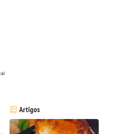
al
Artigos