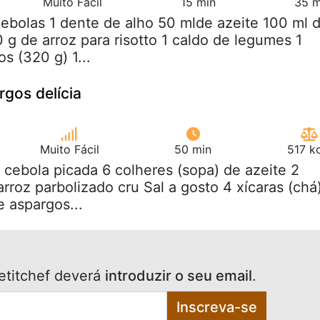
Muito Fácil
15 min
35 m
cebolas 1 dente de alho 50 mlde azeite 100 ml 
 g de arroz para risotto 1 caldo de legumes 1
s (320 g) 1...
gos delícia
Muito Fácil
50 min
517 k
2 cebola picada 6 colheres (sopa) de azeite 2
arroz parbolizado cru Sal a gosto 4 xícaras (chá
 aspargos...
etitchef deverá
introduzir o seu email
.
Inscreva-se