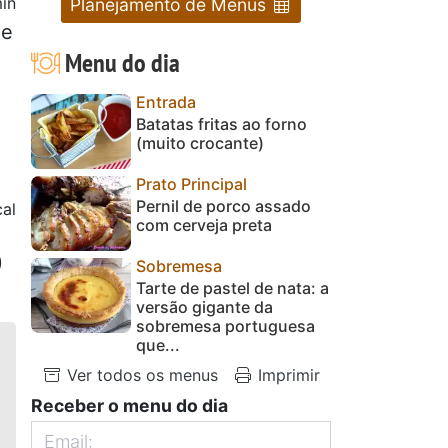
in
Planejamento de Menus
de
Menu do dia
Entrada
Batatas fritas ao forno
(muito crocante)
Prato Principal
Pernil de porco assado
cal
com cerveja preta
)
Sobremesa
Tarte de pastel de nata: a
versão gigante da
sobremesa portuguesa
que...
Ver todos os menus
Imprimir
Receber o menu do dia