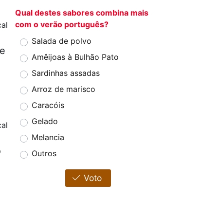
Qual destes sabores combina mais
com o verão português?
al
Salada de polvo
de
Amêijoas à Bulhão Pato
Sardinhas assadas
Arroz de marisco
Caracóis
Gelado
al
Melancia
o
Outros
Voto